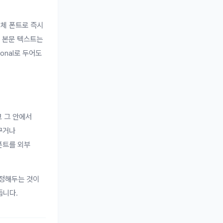
대체 폰트로 즉시
. 본문 텍스트는
onal로 두어도
고 그 안에서
바꾸거나
 폰트를 외부
지정해두는 것이
듭니다.