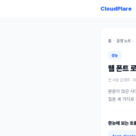
CloudPlare
홈
›
운영 노트
›
성능
웹 폰트 
쓴 사람
김영주
· 
본문이 많은 사
질문 세 가지로
한눈에 보는 흐