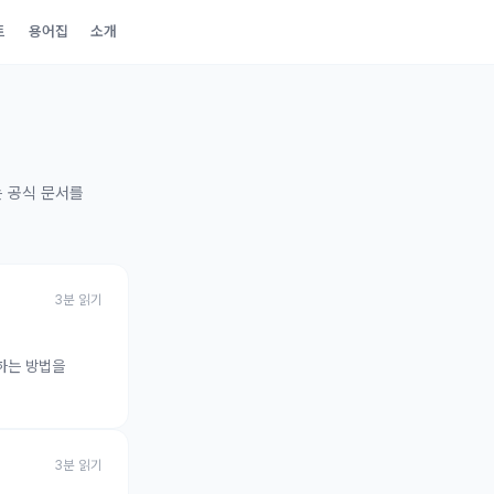
트
용어집
소개
는 공식 문서를
3
분 읽기
화하는 방법을
3
분 읽기